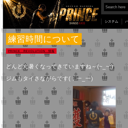
システム
練習時間について
PRINCE REVOLUTION 情報
どんどん暑くなってきていますね～(~_~;)
ジムもタイさながらです(；一_一)