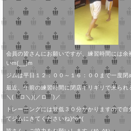
会員の皆さんにお願いですが、練習時間には余
いm(__)m
ジムは平日１２：００～１６：００まで一度閉
最近、午前の練習時間に閉店ギリギリで来られ
＼(゜ロ＼)(／ロ゜)／
トレーニングには最低３０分かかりますので自
てジムにきてくださいね)^o^(
皆さん、ご協力をお願いします（*^_^*）