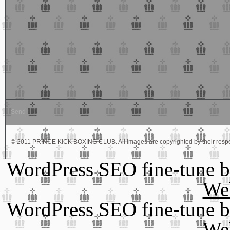
© 2011 PRINCE KICK BOXING CLUB. All images are copyrighted by their respe
WordPress SEO fine-tune 
We
WordPress SEO fine-tune 
We