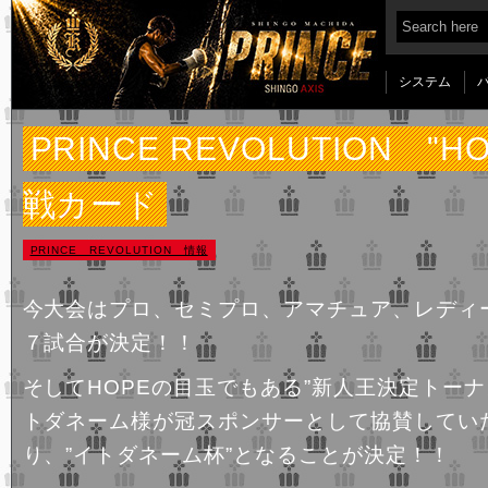
システム
PRINCE REVOLUTION "H
戦カード
PRINCE REVOLUTION 情報
今大会はプロ、セミプロ、アマチュア、レディ
７試合が決定！！
そしてHOPEの目玉でもある”新人王決定トーナ
トダネーム様が冠スポンサーとして協賛してい
り、”イトダネーム杯”となることが決定！！