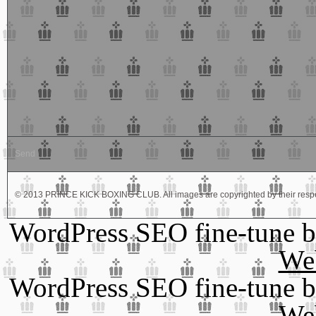
© 2013 PRINCE KICK BOXING CLUB. All images are copyrighted by their respe
WordPress SEO fine-tune 
We
WordPress SEO fine-tune 
We