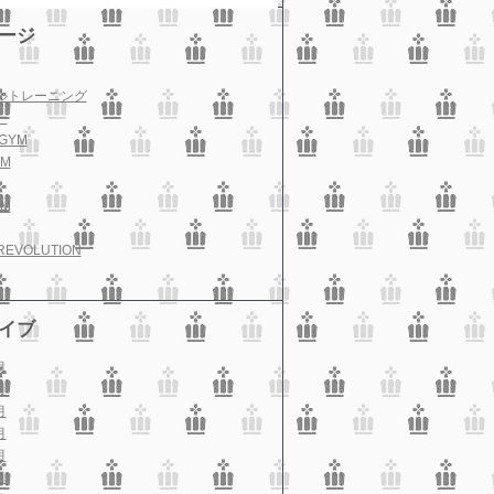
ージ
ルトレーニング
ー
GYM
M
M
REVOLUTION
イブ
月
月
月
月
月
月