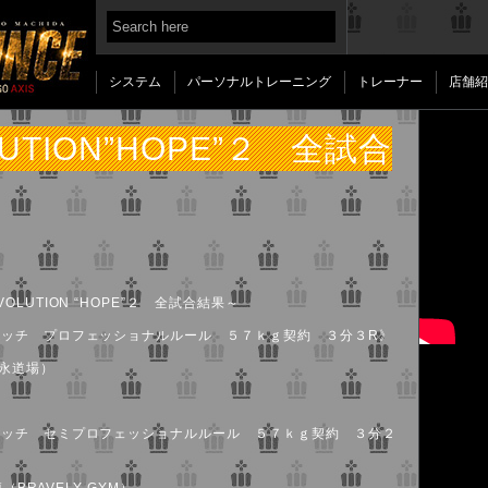
システム
パーソナルトレーニング
トレーナー
店舗紹
LUTION”HOPE”２ 全試合
EVOLUTION “HOPE”２ 全試合結果～
ッチ プロフェッショナルルール ５７ｋｇ契約 ３分３R》
福永道場）
マッチ セミプロフェッショナルルール ５７ｋｇ契約 ３分２