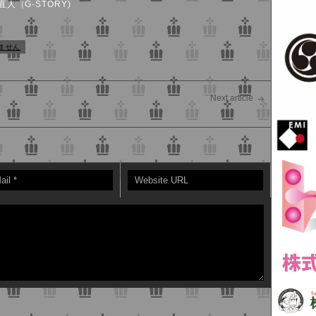
人（G-STORY)
ません
Next article