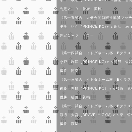
牟田 敏宏（PRINCE KC)ｖｓ恒松 智博
判定２－０ 勝者：恒松
《第十五試合 大分合同新聞社協賛マッチ
甲斐 祐介（PRINCE KC)ｖｓ細江 満（B
判定１－０ ドロー
.
《第十四試合 イトダネーム杯 Bクラス
小戸 利洋（PRINCE KC)ｖｓ阿部 俊和（
優勝：阿部
《第十三試合 イトダネーム杯 Bクラス
後藤 秀輔（PRINCE KC）ｖｓ後藤 眞輔
優勝：後藤 眞輔
《第十二試合 イトダネーム杯 Bクラス
渡辺 大吾（BRAVELY GYM)ｖｓ東 哲也
優勝：渡辺