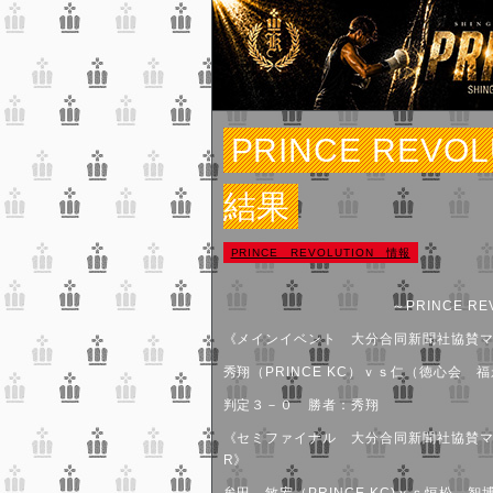
PRINCE REVO
結果
PRINCE REVOLUTION 情報
～PRINCE R
《メインイベント 大分合同新聞社協賛マ
秀翔（PRINCE KC）ｖｓ仁（徳心会 
判定３－０ 勝者：秀翔
《セミファイナル 大分合同新聞社協賛
R》