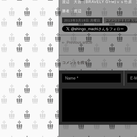
渡辺 大吾（BRAVELY GYM)ｖｓ竹原 直
勝者：渡辺
2013年3月18日 月曜日
コメントはまだあり
Previous article
コメントを残す