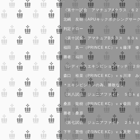
.
《第十一試合 アマチュアAクラス ６２
北嶋 友樹（APUキックボクシングサークル
判定ドロー
《第十試合 アマチュアBクラス ８０ｋ
福田 真一（PRINCE KC）ｖｓ藤澤 修（
勝者：福田
《レディースエキシビションマッチ ２分
森口 裕菜（PRINCE KC）ｖｓ川津 みづ
＊エキシビションの為、勝敗なし
《第八試合 ジュニアファイト ５０ｋｇ
桑原 龍樹（PRINCE KC）ｖｓ柴田 亜
勝者：桑原
《第七試合 ジュニアファイト ２５ｋｇ
下平 慧悟（PRINCE KC）ｖｓ天野 駿