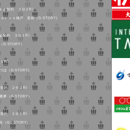
ｋｇ契約 ３分２R》
）ｖｓ城戸 直樹（G-STORY)
ｇ契約 ３分１R》
G-STORY）
１R》
ほ（G-STORY)
契約 ２分２R》
勇夢（G-STORY）
契約 ２分１R》
生（G－STORY)