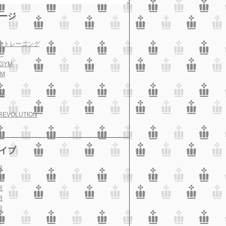
ージ
ルトレーニング
ー
GYM
M
M
REVOLUTION
イブ
月
月
月
月
月
月