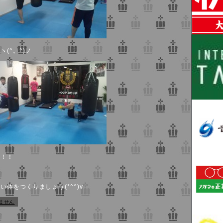
(^。^)ノ
た！！
体をつくりましょう(*^^)v
ません