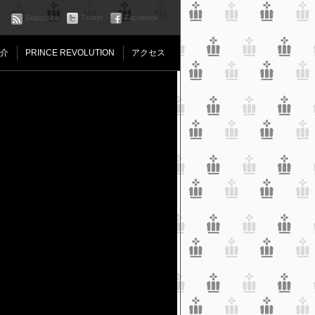
Subscribe
Twitter
Facebook
介
PRINCE REVOLUTION
アクセス
Line