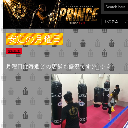
システム
安定の月曜日
練習風景
月曜日は毎週どの店舗も盛況です(^_-)-☆