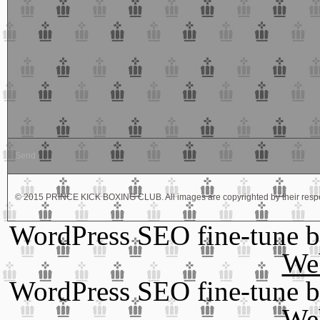
© 2015 PRINCE KICK BOXING CLUB. All images are copyrighted by their respe
WordPress SEO fine-tune 
We
WordPress SEO fine-tune 
We