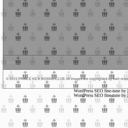
© 2015 PRINCE KICK BOXING CLUB. All images are copyrighted by their respe
WordPress SEO fine-tune by
WordPress SEO fine-tune by