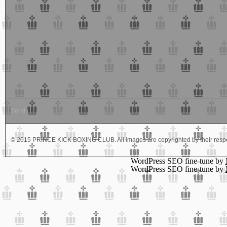
© 2015 PRINCE KICK BOXING CLUB. All images are copyrighted by their respe
WordPress SEO fine-tune by
WordPress SEO fine-tune by