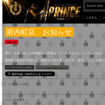
システム
府内町店 お知らせ
お知らせ
明日、９日（土）の府内町店の営業は１９：００までとなっております
府内町店会員の皆様にはご迷惑をお掛け致しますが、何卒よろしくお願
2015年5月8日 金曜日
コメントはまだありません
Previous article
コメントを残す