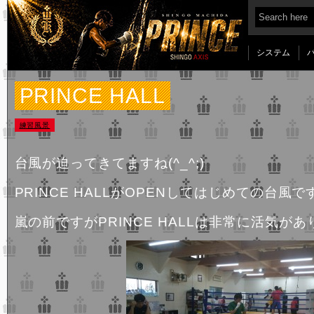
システム
PRINCE HALL
練習風景
台風が迫ってきてますね(^_^;)
PRINCE HALLがOPENしてはじめての台風で
嵐の前ですがPRINCE HALLは非常に活気があり