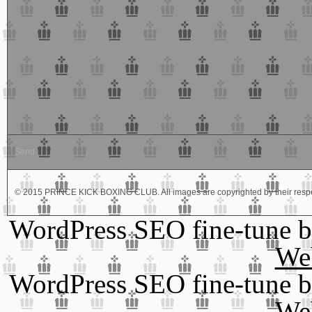
© 2015 PRINCE KICK BOXING CLUB. All images are copyrighted by their respe
WordPress SEO fine-tune 
We
WordPress SEO fine-tune 
We