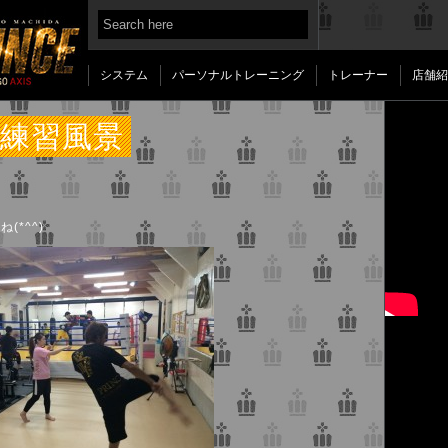
システム
パーソナルトレーニング
トレーナー
店舗紹
L 練習風景
*^^)