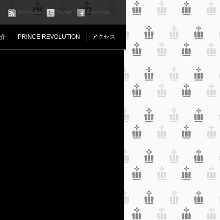
Subscribe
Twitter
Facebook
介
PRINCE REVOLUTION
アクセス
Line